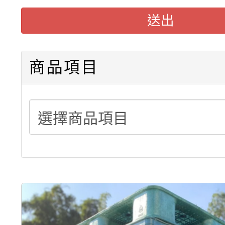
送出
積層架販售(平台式料架
中型料架販售
商品項目
堆高機販售(全新/中古)
重型架販售可客製化
重型架租賃服務