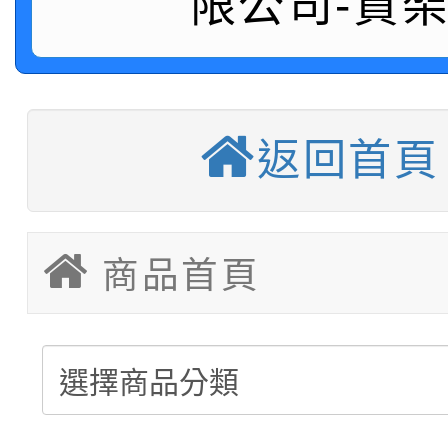
限公司-貨
中型料架販售
堆高機販售(全新/中古)
重型架販售可客製化
返回首頁
重型架租賃服務
塑膠棧板販售
商品首頁
移動櫃販售可依需求訂
後推式料架販售可依需
懸臂式料架販售(低中高
駛入式料架販售可依需