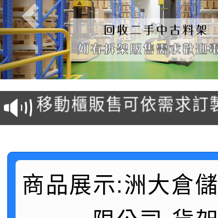
塑膠棧板販售
移動櫃販售可依需求訂
後推式料架販售可依需
懸臂式料架販售(低中高
駛入式料架販售可依需
商品展示:洲大倉
積層架販售(平台式料架