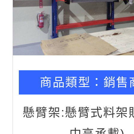
商品類型：
銷售
懸臂架:懸臂式料架
中高承載)