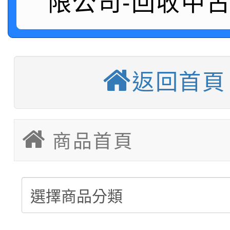
限公司-回收中
堆高機販售(全新/中古)
重型架販售可客製化
重型架租賃服務
返回首頁
塑膠棧板販售
移動櫃販售可依需求訂
商品首頁
後推式料架販售可依需
懸臂式料架販售(低中高
駛入式料架販售可依需