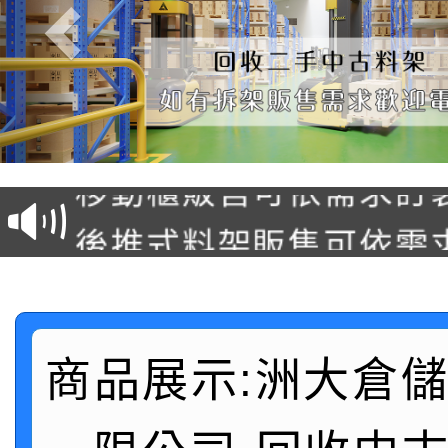
塑膠棧板販售
移動櫃販售可依需求訂
後推式料架販售可依需
懸臂式料架販售(低中高
駛入式料架販售可依需
積層架販售(平台式料架
商品展示:洲大倉
中型料架販售