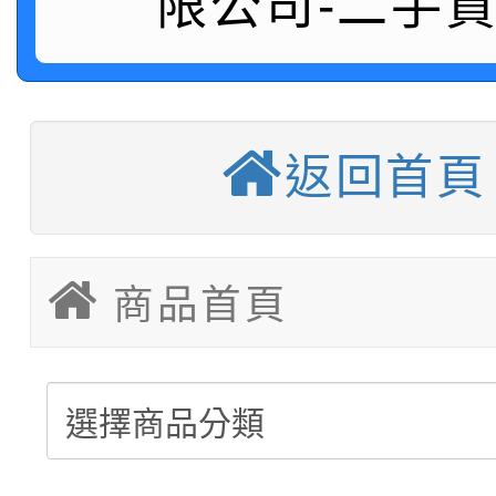
限公司-二手
中型料架販售
堆高機販售(全新/中古)
重型架販售可客製化
返回首頁
重型架租賃服務
塑膠棧板販售
商品首頁
移動櫃販售可依需求訂
後推式料架販售可依需
懸臂式料架販售(低中高