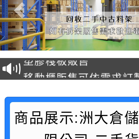
塑膠棧板販售
移動櫃販售可依需求訂
後推式料架販售可依需
懸臂式料架販售(低中高
商品展示:洲大倉
駛入式料架販售可依需
積層架販售(平台式料架