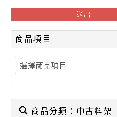
駛入式料架販售可依需
送出
積層架販售(平台式料架
商品項目
中型料架販售
堆高機販售(全新/中古)
重型架販售可客製化
重型架租賃服務
商品分類：中古料架