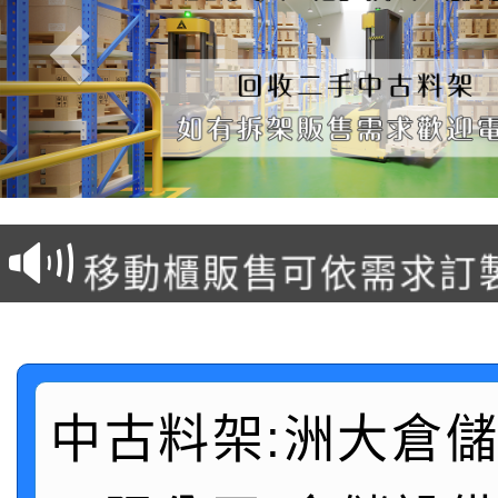
塑膠棧板販售
移動櫃販售可依需求訂
後推式料架販售可依需
懸臂式料架販售(低中高
中古料架:洲大倉
駛入式料架販售可依需
積層架販售(平台式料架