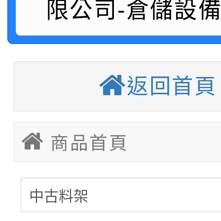
限公司-倉儲設
中型料架販售
堆高機販售(全新/中古)
重型架販售可客製化
返回首頁
重型架租賃服務
塑膠棧板販售
商品首頁
移動櫃販售可依需求訂
後推式料架販售可依需
懸臂式料架販售(低中高