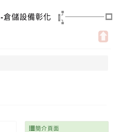
-倉儲設備彰化
開
啟
上
方
區
塊
簡介頁面