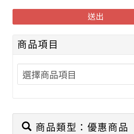
懸臂式料架販售(低中高
送出
駛入式料架販售可依需
積層架販售(平台式料架
商品項目
中型料架販售
堆高機販售(全新/中古)
重型架販售可客製化
重型架租賃服務
商品類型：優惠商品