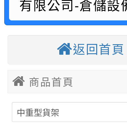
有限公司-倉儲設
積層架販售(平台式料架
中型料架販售
堆高機販售(全新/中古)
返回首頁
重型架販售可客製化
重型架租賃服務
商品首頁
塑膠棧板販售
移動櫃販售可依需求訂
後推式料架販售可依需