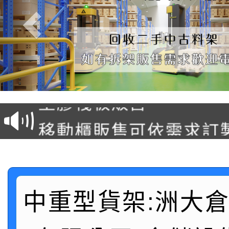
塑膠棧板販售
移動櫃販售可依需求訂
後推式料架販售可依需
懸臂式料架販售(低中高
中重型貨架:洲大
駛入式料架販售可依需