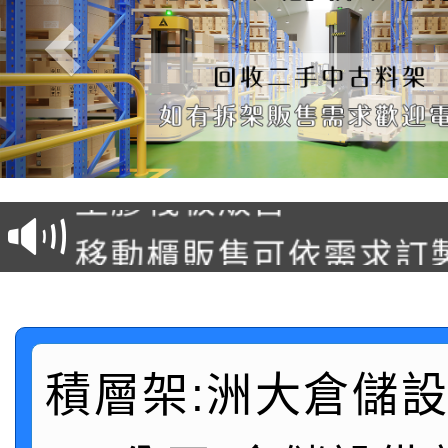
塑膠棧板販售
移動櫃販售可依需求訂
後推式料架販售可依需
懸臂式料架販售(低中高
積層架:洲大倉儲
駛入式料架販售可依需