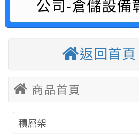
公司-倉儲設備
積層架販售(平台式料架
中型料架販售
堆高機販售(全新/中古)
返回首頁
重型架販售可客製化
重型架租賃服務
商品首頁
塑膠棧板販售
移動櫃販售可依需求訂
後推式料架販售可依需