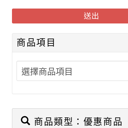
懸臂式料架販售(低中高
送出
駛入式料架販售可依需
積層架販售(平台式料架
商品項目
中型料架販售
堆高機販售(全新/中古)
重型架販售可客製化
重型架租賃服務
商品類型：優惠商品