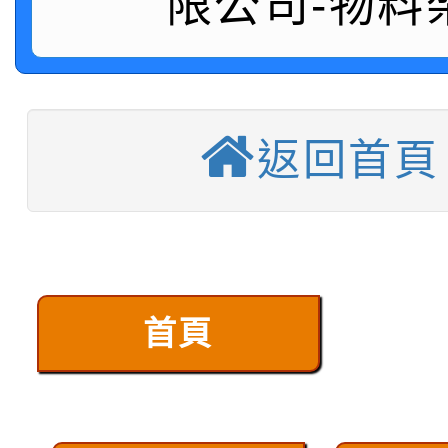
限公司-物料
中型料架販售
堆高機販售(全新/中古)
返回首頁
重型架販售可客製化
重型架租賃服務
塑膠棧板販售
移動櫃販售可依需求訂
首頁
後推式料架販售可依需
懸臂式料架販售(低中高