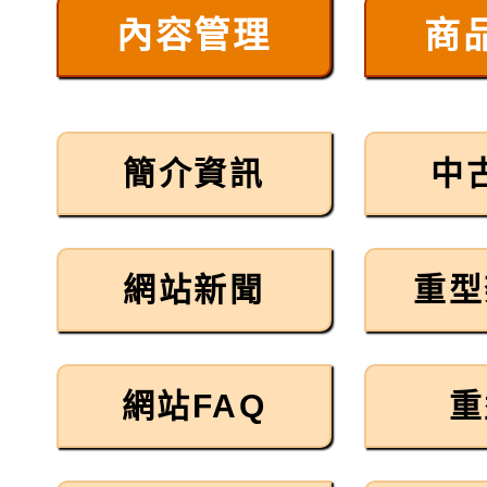
內容管理
商
駛入式料架販售可依需
積層架販售(平台式料架
中型料架販售
簡介資訊
中
堆高機販售(全新/中古)
重型架販售可客製化
網站新聞
重型
重型架租賃服務
網站FAQ
重