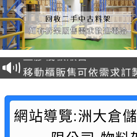
塑膠棧板販售
移動櫃販售可依需求訂
後推式料架販售可依需
懸臂式料架販售(低中高
網站導覽:洲大倉
駛入式料架販售可依需
積層架販售(平台式料架