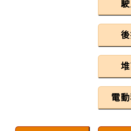
駛
後
堆
電動