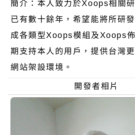
懸臂式料架販售(低中高
簡介：本人致力於Xoops相關
已有數十餘年，希望能將所研
駛入式料架販售可依需
成各類型Xoops模組及Xoop
積層架販售(平台式料架
期支持本人的用戶，提供台灣更
中型料架販售
網站架設環境。
堆高機販售(全新/中古)
重型架販售可客製化
開發者相片
重型架租賃服務