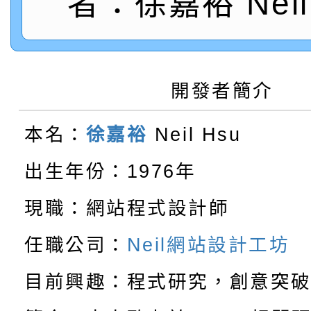
者：徐嘉裕 Neil 
積層架販售(平台式料架
中型料架販售
堆高機販售(全新/中古)
開發者簡介
重型架販售可客製化
本名：
徐嘉裕
Neil Hsu
重型架租賃服務
出生年份：1976年
塑膠棧板販售
現職：網站程式設計師
移動櫃販售可依需求訂
任職公司：
Neil網站設計工坊
後推式料架販售可依需
目前興趣：程式研究，創意突