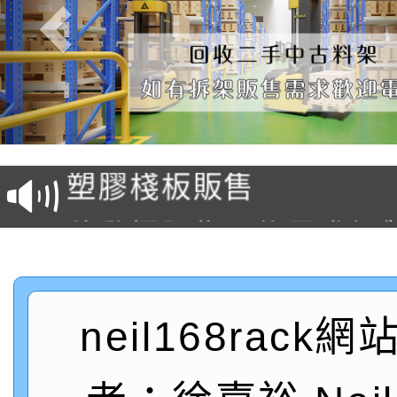
塑膠棧板販售
移動櫃販售可依需求訂
後推式料架販售可依需
懸臂式料架販售(低中高
neil168rack
駛入式料架販售可依需