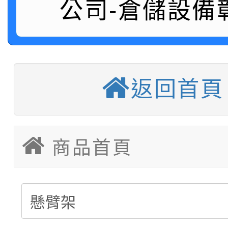
公司-倉儲設備
積層架販售(平台式料架
中型料架販售
堆高機販售(全新/中古)
返回首頁
重型架販售可客製化
重型架租賃服務
塑膠棧板販售
商品首頁
移動櫃販售可依需求訂
後推式料架販售可依需