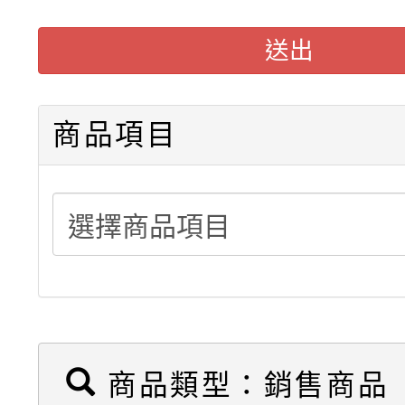
懸臂式料架販售(低中高
送出
駛入式料架販售可依需
積層架販售(平台式料架
商品項目
中型料架販售
堆高機販售(全新/中古)
重型架販售可客製化
重型架租賃服務
商品類型：銷售商品