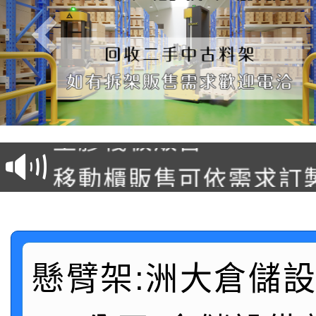
塑膠棧板販售
移動櫃販售可依需求訂
後推式料架販售可依需
懸臂式料架販售(低中高
懸臂架:洲大倉儲
駛入式料架販售可依需