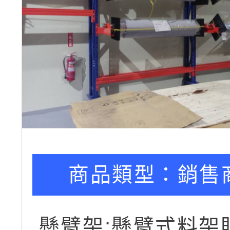
商品類型：
銷售
懸臂架:懸臂式料架