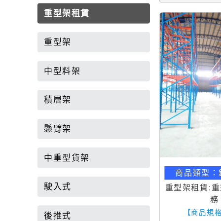
重型架租賃
重型架
中型料架
積層架
懸臂架
中重型貨架
商品類型：
駛入式
重型架租賃:
務
【商品規
後推式