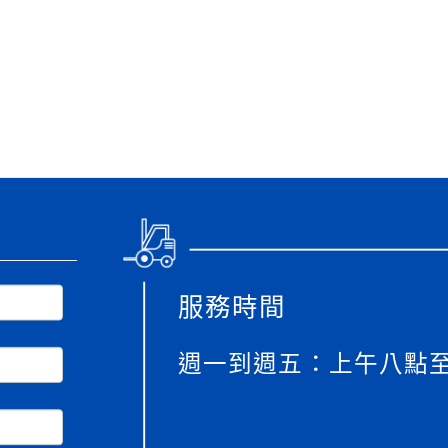
gle、Firefox、Vivaldi、Opera
支援行
 2.5.11
網站語系：zh-TW
eil網站設計工坊
徐嘉裕 Neil hsu
服務時間
週一到週五：上午八點