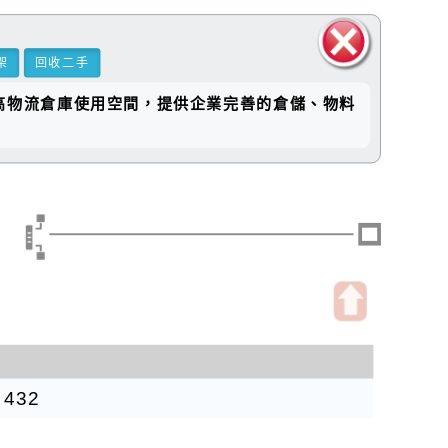
架
回收二手
關閉區
提高物流倉庫使用空間，提供企業完善的倉儲、物料
塊
架
開
啟
上
432
方
區