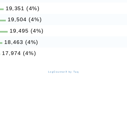
19,351 (4%)
19,504 (4%)
19,495 (4%)
18,463 (4%)
17,974 (4%)
LogCounterX by Taq
ack